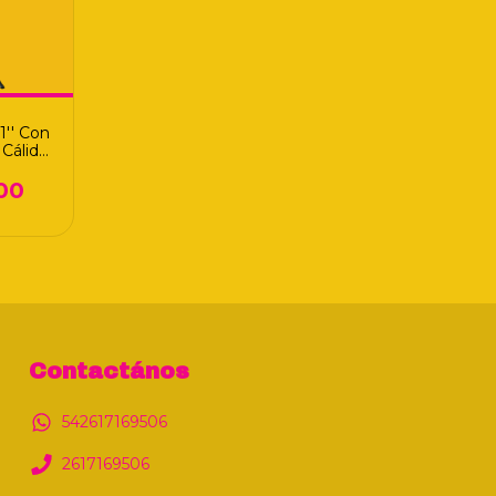
1'' Con
Cálida
ra
00
Contactános
542617169506
2617169506